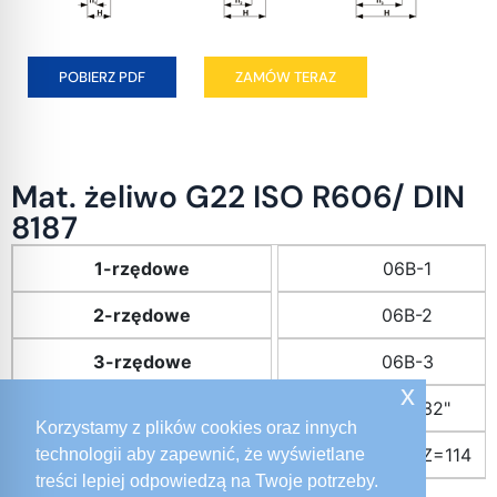
POBIERZ PDF
ZAMÓW TERAZ
Mat. żeliwo G22 ISO R606/ DIN
8187
1-rzędowe
06B-1
2-rzędowe
06B-2
3-rzędowe
06B-3
x
Podziałka
3/8x7/32"
Korzystamy z plików cookies oraz innych
Ilość zębów
Z=38 do Z=114
technologii aby zapewnić, że wyświetlane
treści lepiej odpowiedzą na Twoje potrzeby.