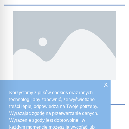
x
Typ CKG 15
Korzystamy z plików cookies oraz innych
technologii aby zapewnić, że wyświetlane
treści lepiej odpowiedzą na Twoje potrzeby.
Wyrażając zgodę na przetwarzanie danych.
Wyrażenie zgody jest dobrowolne i w
każdym momencie możesz ją wycofać lub