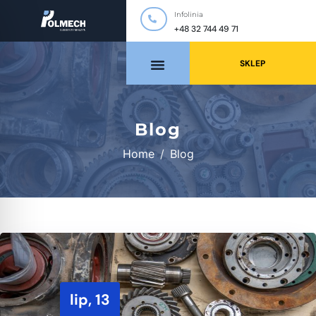
Infolinia
+48 32 744 49 71
SKLEP
Blog
Home
Blog
lip, 13