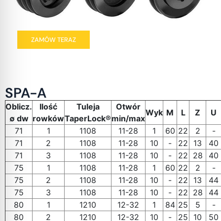
ZAMÓW TERAZ
SPA-A
Oblicz.
Ilość
Tuleja
Otwór
Wyk
M
L
Z
U
∅ dw
rowków
TaperLock®
min/max
71
1
1108
11-28
1
60
22
2
-
71
2
1108
11-28
10
-
22
13
40
71
3
1108
11-28
10
-
22
28
40
75
1
1108
11-28
1
60
22
2
-
75
2
1108
11-28
10
-
22
13
44
75
3
1108
11-28
10
-
22
28
44
80
1
1210
12-32
1
84
25
5
-
80
2
1210
12-32
10
-
25
10
50