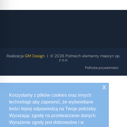
Realizacja
GM Design
| © 2026 Polmech elementy maszyn sp.
z o.o.
Polityka prywatności
x
Korzystamy z plików cookies oraz innych
technologii aby zapewnić, że wyświetlane
treści lepiej odpowiedzą na Twoje potrzeby.
Wyrażając zgodę na przetwarzanie danych.
Wyrażenie zgody jest dobrowolne i w