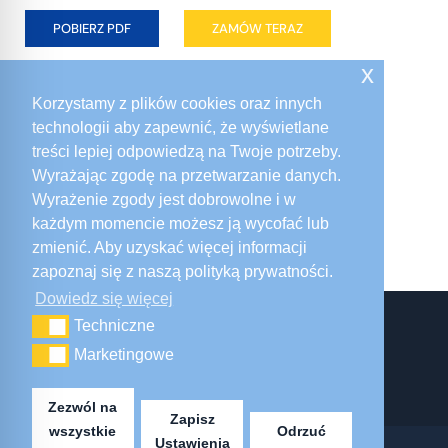
POBIERZ PDF
ZAMÓW TERAZ
x
Korzystamy z plików cookies oraz innych
Mat. A2/A4
technologii aby zapewnić, że wyświetlane
treści lepiej odpowiedzą na Twoje potrzeby.
Wyrażając zgodę na przetwarzanie danych.
Wyrażenie zgody jest dobrowolne i w
każdym momencie możesz ją wycofać lub
zmienić. Aby uzyskać więcej informacji
zapoznaj się z naszą polityką prywatności.
Dowiedz się więcej
Techniczne
Techniczne
Marketingowe
Marketingowe
Zezwól na
Zapisz
wszystkie
Odrzuć
Ustawienia