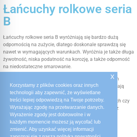
Łańcuchy rolkowe seria
B
Łańcuchy rolkowe seria B wyróżniają się bardzo dużą
odpornością na zużycie, dlatego doskonale sprawdzą się
nawet w wymagających warunkach. Wyróżnia je także długa
żywotność, niska podatność na korozję, a także odporność
na niedostateczne smarowanie.
x
Łańcuchy rolkowe seria B to doskonała opcja dla tych
Korzystamy z plików cookies oraz innych
systemów napędowych, gdzie kluczowe znaczenie mają
technologii aby zapewnić, że wyświetlane
niezawodność oraz precyzja działania. Ich specyfika
treści lepiej odpowiedzą na Twoje potrzeby.
sprawia, że idealnie pasują do maszyn przemysłowych czy
Wyrażając zgodę na przetwarzanie danych.
urządzeń transportowych, gdzie mamy do czynienia z
Wyrażenie zgody jest dobrowolne i w
trudnymi warunkami eksploatacyjnymi.
każdym momencie możesz ją wycofać lub
zmienić. Aby uzyskać więcej informacji
zapoznaj się z naszą polityką prywatności.